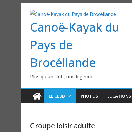
Passer
au
Canoë-Kayak du
contenu
Pays de
Brocéliande
Plus qu'un club, une légende !
LE CLUB
PHOTOS
LOCATIONS 
Groupe loisir adulte