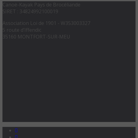
Canoë-Kayak Pays de Brocéliande
SIRET : 34824992100019
Association Loi de 1901 - W353003327
5 route d’Iffendic
35160 MONTFORT-SUR-MEU