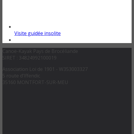
Visite guidée insolite
Canoë-Kayak Pays de Brocéliande
SIRET : 34824992100019
Association Loi de 1901 - W353003327
5 route d’Iffendic
35160 MONTFORT-SUR-MEU