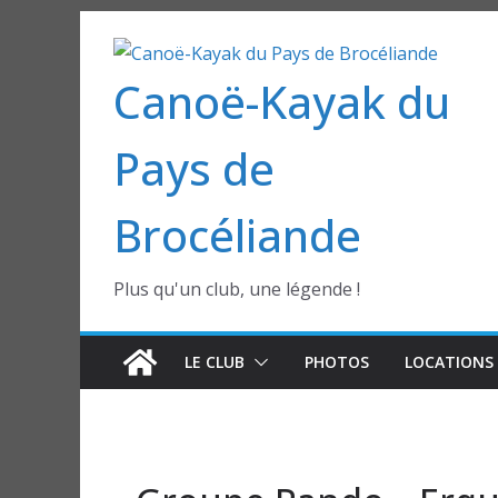
Passer
au
Canoë-Kayak du
contenu
Pays de
Brocéliande
Plus qu'un club, une légende !
LE CLUB
PHOTOS
LOCATIONS 