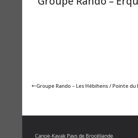
Groupe Rando – Erquy
Groupe Rando – Les Hébihens / Pointe du 
Canoë-Kayak Pays de Brocéliande