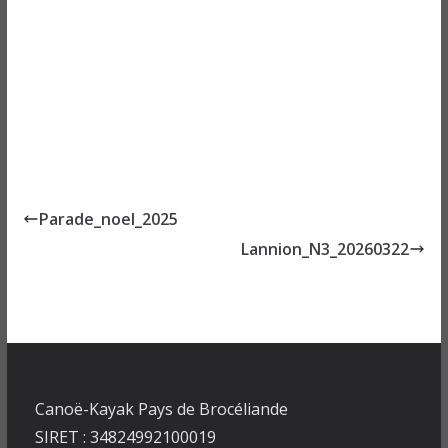
Parade_noel_2025
Lannion_N3_20260322
Canoë-Kayak Pays de Brocéliande
SIRET : 34824992100019