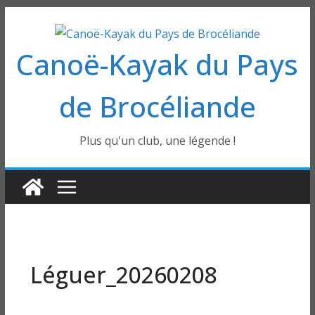
Passer
au
Canoë-Kayak du Pays
contenu
de Brocéliande
Plus qu'un club, une légende !
Léguer_20260208