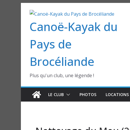
Passer
au
Canoë-Kayak du
contenu
Pays de
Brocéliande
Plus qu'un club, une légende !
LE CLUB
PHOTOS
LOCATIONS 