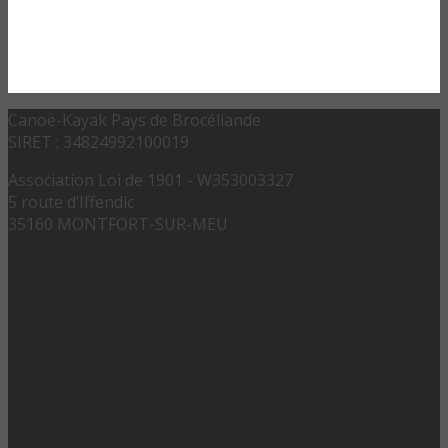
Canoë-Kayak Pays de Brocéliande
SIRET : 34824992100019
Association Loi de 1901 - W353003327
5 route d’Iffendic
35160 MONTFORT-SUR-MEU