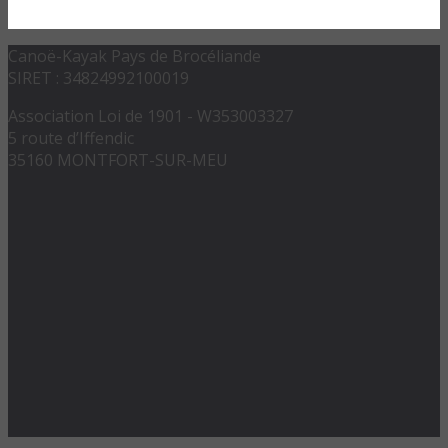
Canoë-Kayak Pays de Brocéliande
SIRET : 34824992100019
Association Loi de 1901 - W353003327
5 route d’Iffendic
35160 MONTFORT-SUR-MEU