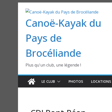
Passer
au
Canoë-Kayak du
contenu
Pays de
Brocéliande
Plus qu'un club, une légende !
LE CLUB
PHOTOS
LOCATIONS 