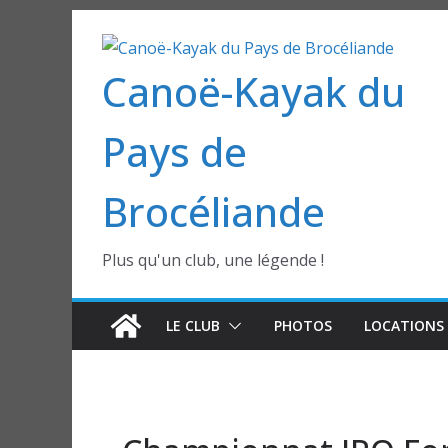
Passer
au
Canoë-Kayak du
contenu
Pays de
Brocéliande
Plus qu'un club, une légende !
LE CLUB
PHOTOS
LOCATIONS 