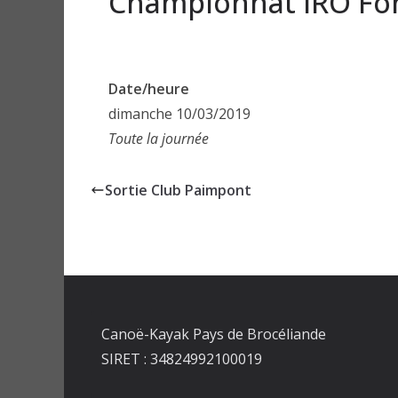
Championnat IRO Fon
Date/heure
dimanche 10/03/2019
Toute la journée
Sortie Club Paimpont
Canoë-Kayak Pays de Brocéliande
SIRET : 34824992100019