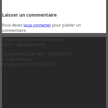
Laisser un commentaire
Vous devez
vous connecter
pour publier un
commentaire.
Canoë-Kayak Pays de Brocéliande
SIRET : 34824992100019
Association Loi de 1901 - W353003327
5 route d’Iffendic
35160 MONTFORT-SUR-MEU