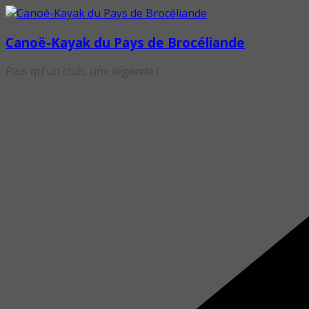
Passer
au
Canoë-Kayak du Pays de Brocéliande
contenu
Plus qu'un club, une légende !