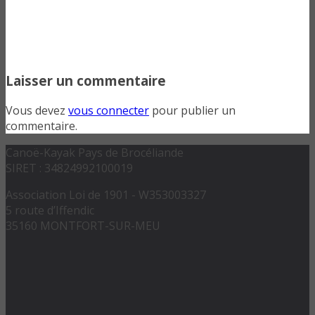
Laisser un commentaire
Vous devez
vous connecter
pour publier un
commentaire.
Canoë-Kayak Pays de Brocéliande
SIRET : 34824992100019
Association Loi de 1901 - W353003327
5 route d’Iffendic
35160 MONTFORT-SUR-MEU