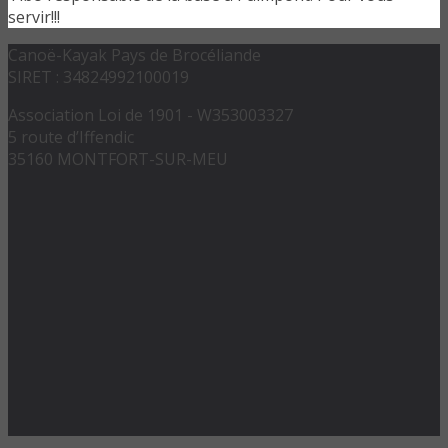
servir!!!
Canoë-Kayak Pays de Brocéliande
SIRET : 34824992100019
Association Loi de 1901 - W353003327
5 route d’Iffendic
35160 MONTFORT-SUR-MEU