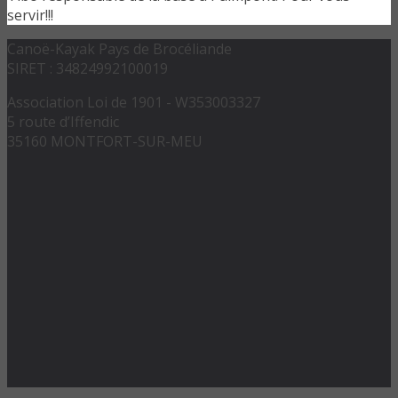
servir!!!
Canoë-Kayak Pays de Brocéliande
SIRET : 34824992100019
Association Loi de 1901 - W353003327
5 route d’Iffendic
35160 MONTFORT-SUR-MEU