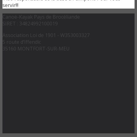
servir!!!
Canoë-Kayak Pays de Brocéliande
SIRET : 34824992100019
Association Loi de 1901 - W353003327
5 route d’Iffendic
35160 MONTFORT-SUR-MEU