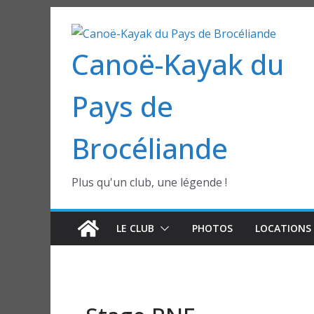
Passer
au
Canoë-Kayak du
contenu
Pays de
Brocéliande
Plus qu'un club, une légende !
LE CLUB
PHOTOS
LOCATIONS 