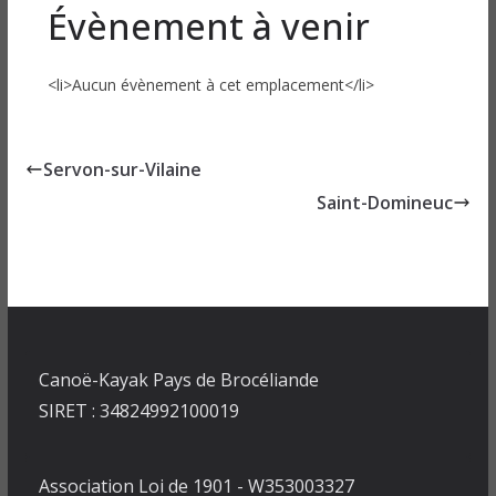
Évènement à venir
<li>Aucun évènement à cet emplacement</li>
Servon-sur-Vilaine
Saint-Domineuc
Canoë-Kayak Pays de Brocéliande
SIRET : 34824992100019
Association Loi de 1901 - W353003327