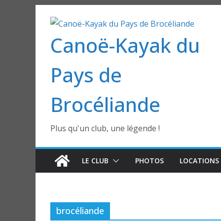
Passer
au
Canoë-Kayak du
contenu
Pays de
Brocéliande
Plus qu'un club, une légende !
LE CLUB
PHOTOS
LOCATIONS 
brocéliande