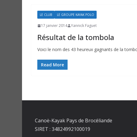
LE CLUB
LE GROUPE KAYAK POLO
17 janvier 2014
Yannick Faguet
Résultat de la tombola
Voici le nom des 43 heureux gagnants de la tombo
Read More
Canoë-Kayak Pays de Brocéliande
SIRET : 34824992100019