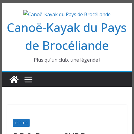
Passer
au
Canoë-Kayak du Pays
contenu
de Brocéliande
Plus qu'un club, une légende !
LE CLUB