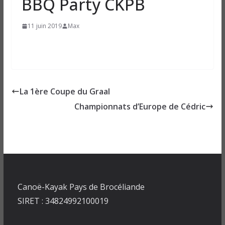
BBQ Party CKPB
11 juin 2019
Max
La 1ère Coupe du Graal
Championnats d’Europe de Cédric
Canoë-Kayak Pays de Brocéliande
SIRET : 34824992100019