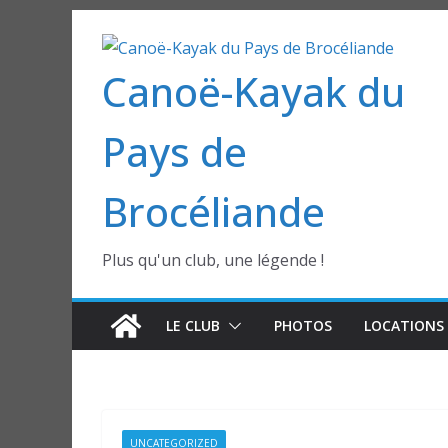
Passer
au
Canoë-Kayak du
contenu
Pays de
Brocéliande
Plus qu'un club, une légende !
LE CLUB
PHOTOS
LOCATIONS 
UNCATEGORIZED