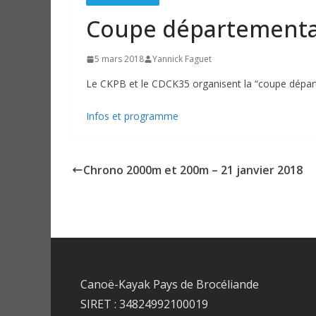
Coupe départementa
5 mars 2018
Yannick Faguet
Le CKPB et le CDCK35 organisent la “coupe dépar
Infos et programme
Chrono 2000m et 200m – 21 janvier 2018
Canoë-Kayak Pays de Brocéliande
SIRET : 34824992100019