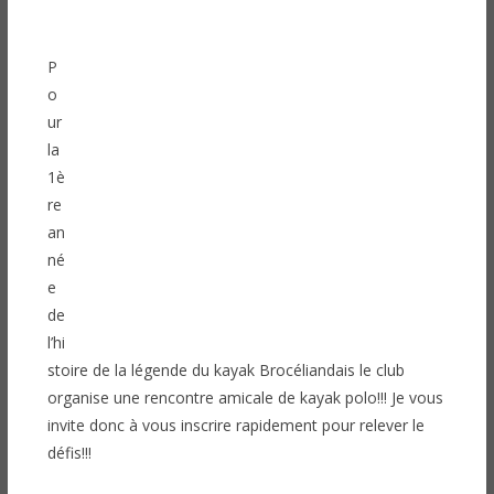
P
o
ur
la
1è
re
an
né
e
de
l’hi
stoire de la légende du kayak Brocéliandais le club
organise une rencontre amicale de kayak polo!!! Je vous
invite donc à vous inscrire rapidement pour relever le
défis!!!