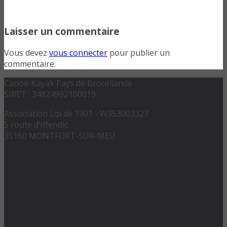
Laisser un commentaire
Vous devez
vous connecter
pour publier un
commentaire.
Canoë-Kayak Pays de Brocéliande
SIRET : 34824992100019
Association Loi de 1901 - W353003327
5 route d’Iffendic
35160 MONTFORT-SUR-MEU