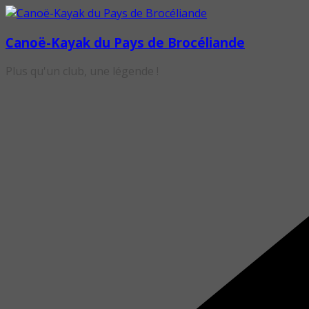
Passer
au
Canoë-Kayak du Pays de Brocéliande
contenu
Plus qu'un club, une légende !