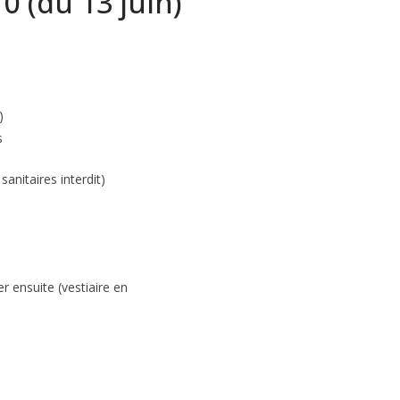
 (du 13 juin)
)
s
sanitaires interdit)
r ensuite (vestiaire en