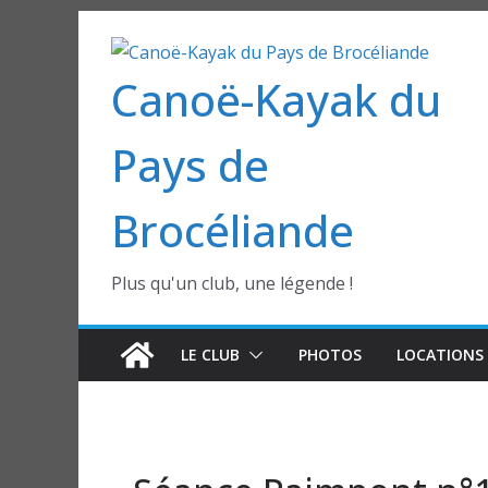
Passer
au
Canoë-Kayak du
contenu
Pays de
Brocéliande
Plus qu'un club, une légende !
LE CLUB
PHOTOS
LOCATIONS 