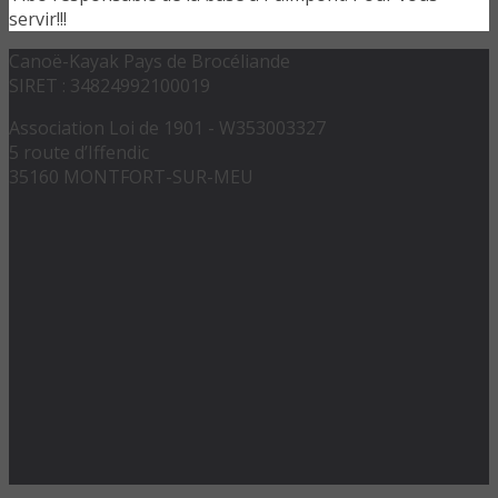
servir!!!
Canoë-Kayak Pays de Brocéliande
SIRET : 34824992100019
Association Loi de 1901 - W353003327
5 route d’Iffendic
35160 MONTFORT-SUR-MEU