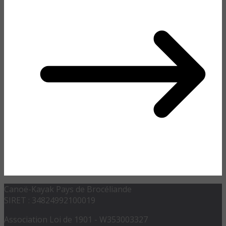
Canoë-Kayak Pays de Brocéliande
SIRET : 34824992100019
Association Loi de 1901 - W353003327