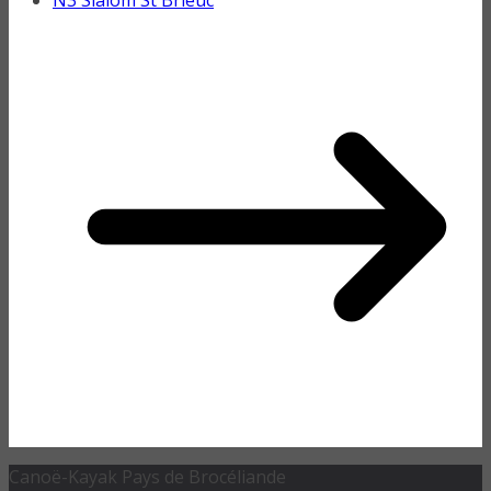
N3 Slalom St Brieuc
Canoë-Kayak Pays de Brocéliande