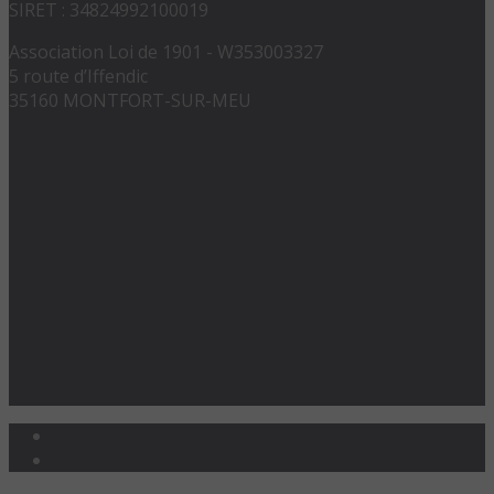
SIRET : 34824992100019
Association Loi de 1901 - W353003327
5 route d’Iffendic
35160 MONTFORT-SUR-MEU