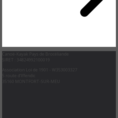
Canoë-Kayak Pays de Brocéliande
SIRET : 34824992100019
Association Loi de 1901 - W353003327
5 route d’Iffendic
35160 MONTFORT-SUR-MEU