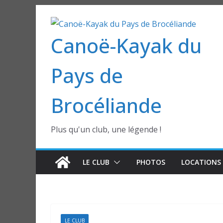
Passer
au
Canoë-Kayak du
contenu
Pays de
Brocéliande
Plus qu'un club, une légende !
LE CLUB
PHOTOS
LOCATIONS 
LE CLUB