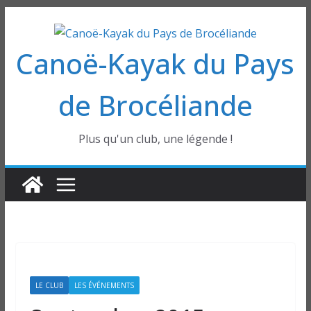
Passer
au
Canoë-Kayak du Pays
contenu
de Brocéliande
Plus qu'un club, une légende !
LE CLUB
LES ÉVÉNEMENTS