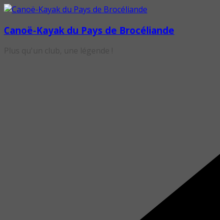
Passer
au
Canoë-Kayak du Pays de Brocéliande
contenu
Plus qu'un club, une légende !