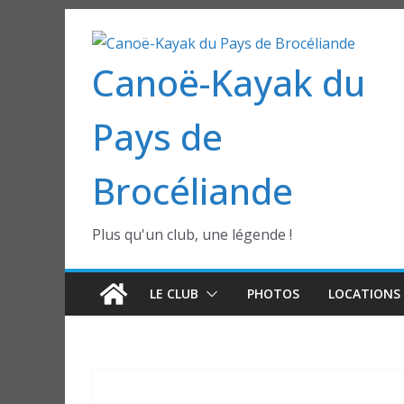
Passer
au
Canoë-Kayak du
contenu
Pays de
Brocéliande
Plus qu'un club, une légende !
LE CLUB
PHOTOS
LOCATIONS 