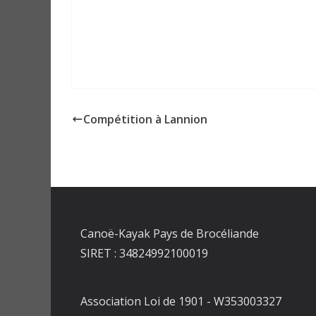
Compétition à Lannion
Canoë-Kayak Pays de Brocéliande
SIRET : 34824992100019
Association Loi de 1901 - W353003327