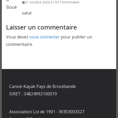
21 octobre 2020 à 19:11
Permalien
salut
Laisser un commentaire
Vous devez
vous connecter
pour publier un
commentaire.
Canoë-Kayak Pays de Brocéliande
SIRET : 34824992100019
Association Loi de 1901 - W353003327